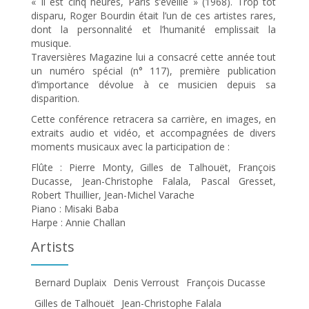
« Il est cinq heures, Paris s’éveille » (1968). Trop tôt
disparu, Roger Bourdin était l’un de ces artistes rares,
dont la personnalité et l’humanité emplissait la
musique.
Traversières Magazine lui a consacré cette année tout
un numéro spécial (n° 117), première publication
d’importance dévolue à ce musicien depuis sa
disparition.
Cette conférence retracera sa carrière, en images, en
extraits audio et vidéo, et accompagnées de divers
moments musicaux avec la participation de :
Flûte : Pierre Monty, Gilles de Talhouët, François
Ducasse, Jean-Christophe Falala, Pascal Gresset,
Robert Thuillier, Jean-Michel Varache
Piano : Misaki Baba
Harpe : Annie Challan
Artists
Bernard Duplaix
Denis Verroust
François Ducasse
Gilles de Talhouët
Jean-Christophe Falala