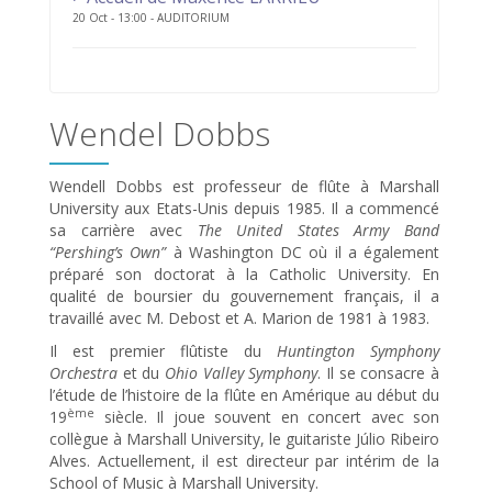
20 Oct - 13:00 - AUDITORIUM
Wendel Dobbs
Wendell Dobbs est professeur de flûte à Marshall
University aux Etats-Unis depuis 1985. Il a commencé
sa carrière avec
The United States Army Band
“Pershing’s Own”
à Washington DC où il a également
préparé son doctorat à la Catholic University. En
qualité de boursier du gouvernement français, il a
travaillé avec M. Debost et A. Marion de 1981 à 1983.
Il est premier flûtiste du
Huntington Symphony
Orchestra
et du
Ohio Valley Symphony
. Il se consacre à
l’étude de l’histoire de la flûte en Amérique au début du
ème
19
siècle. Il joue souvent en concert avec son
collègue à Marshall University, le guitariste Júlio Ribeiro
Alves. Actuellement, il est directeur par intérim de la
School of Music à Marshall University.